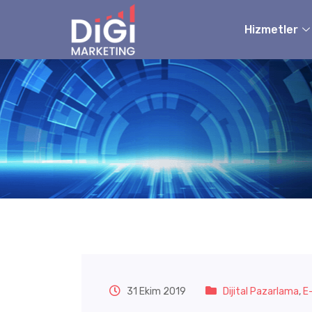
Hizmetler
Etiket:
E-Tica
31 Ekim 2019
Dijital Pazarlama
,
E