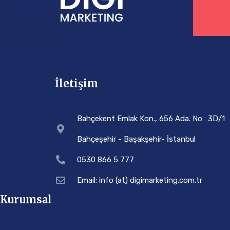
İletişim
Bahçekent Emlak Kon., 656 Ada. No : 3D/1
Bahçeşehir - Başakşehir- İstanbul
0530 866 5 777
Email: info (at) digimarketing.com.tr
Kurumsal